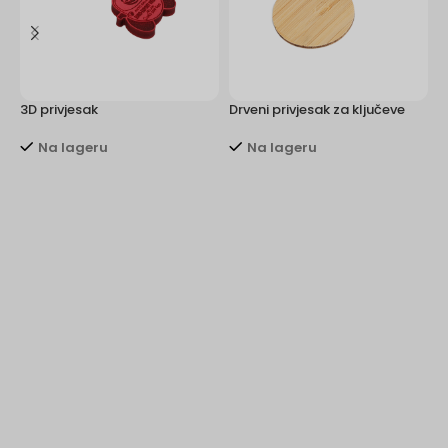
3D privjesak
Drveni privjesak za ključeve
M
Na lageru
Na lageru