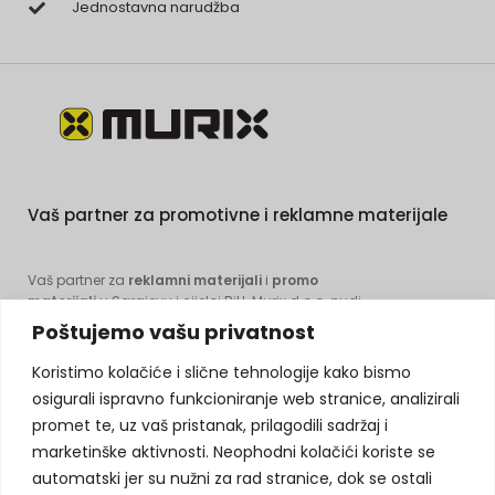
Jednostavna narudžba
Vaš partner za promotivne i reklamne materijale
Vaš partner za
reklamni materijali
i
promo
materijali
u Sarajevu i cijeloj BiH. Murix d.o.o. nudi
kompletna rješenja – od kreativnog dizajna i štampe
Poštujemo vašu privatnost
do brze isporuke. Naši
promotivni proizvodi
i
kvalitetan
štampani reklamni materijal
pomažu
Koristimo kolačiće i slične tehnologije kako bismo
vašem brendu da ostavi prepoznatljiv trag.
osigurali ispravno funkcioniranje web stranice, analizirali
Pouzdano, profesionalno i na vrijeme.
promet te, uz vaš pristanak, prilagodili sadržaj i
marketinške aktivnosti. Neophodni kolačići koriste se
automatski jer su nužni za rad stranice, dok se ostali
Koristimo kolačiće kako bismo poboljšali vaše