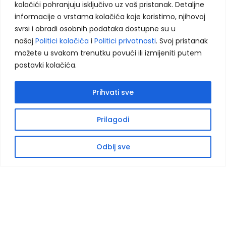
KONTAKT INFORMACIJE:
kolačići pohranjuju isključivo uz vaš pristanak. Detaljne
korisničko iskustvo, analizirali saobraćaj i
informacije o vrstama kolačića koje koristimo, njihovoj
prikazali prilagođeni sadržaj. Više informacija
svrsi i obradi osobnih podataka dostupne su u
Husein Kapetana Gradaščevića, 74264 Jelah - Tešanj, BiH
možete pronaći u našoj
Politici privatnosti
i
našoj
Politici kolačića
i
Politici privatnosti
. Svoj pristanak
Politici kolačića
.
agencija.murix@gmail.com
možete u svakom trenutku povući ili izmijeniti putem
postavki kolačića.
+387 60 308 5713
Prihvati sve
+387 32 664 364
Prihvati sve
Odbij neophodne
Kontaktirajte nas
Prilagodi
PRETRAŽITE PROIZVODE:
Postavke
Open
chaty
Odbij sve
Shop
Naš katalog
Kontaktirajte nas
Ukratko o nama
Naše usluge
Reference