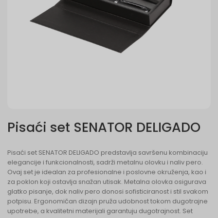
Pisaći set SENATOR DELIGADO
Pisaći set SENATOR DELIGADO predstavlja savršenu kombinaciju
elegancije i funkcionalnosti, sadrži metalnu olovku i naliv pero.
Ovaj set je idealan za profesionalne i poslovne okruženja, kao i
za poklon koji ostavlja snažan utisak. Metalna olovka osigurava
glatko pisanje, dok naliv pero donosi sofisticiranost i stil svakom
potpisu. Ergonomičan dizajn pruža udobnost tokom dugotrajne
upotrebe, a kvalitetni materijali garantuju dugotrajnost. Set