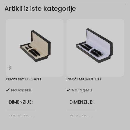
Artikli iz iste kategorije
Pisaći set ELEGANT
Pisaći set MEXICO
P
Na lageru
Na lageru
DIMENZIJE
DIMENZIJE
18,7 x 8 x 3,6 cm
17 x 6 x 2,5 cm