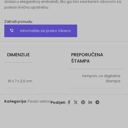
dolazi u elegantnoj ambalaži, što ga čini savršenim izborom za
poklon ili ličnu upotrebu.
Zatraži ponudu
Informišite se preko Vibera.
DIMENZIJE
PREPORUČENA
ŠTAMPA
tampon, uv digitalna
16 x 7 x 2,5 cm
štampa
Kategorija:
Pisaći setovi
Podijeli: