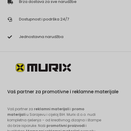
Brza dostava za sve narudžbe
Dostupnost i podrška 24/7
Jednostavna narudžba
Vaš partner za promotivne i reklamne materijale
Vaš partner za
reklamni materijali
i
promo
materijali
u Sarajevu i cijeloj BiH. Murix d.o.o. nudi
kompletna rješenja – od kreativnog dizajna i štampe
do brze isporuke. Naši
promotivni proizvodi
i