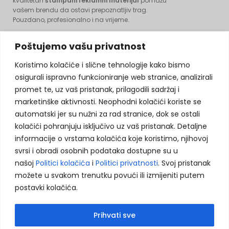
kvalitetan
štampani reklamni materijal
pomažu
vašem brendu da ostavi prepoznatljiv trag.
Pouzdano, profesionalno i na vrijeme.
Poštujemo vašu privatnost
KONTAKT INFORMACIJE:
Koristimo kolačiće i slične tehnologije kako bismo
osigurali ispravno funkcioniranje web stranice, analizirali
promet te, uz vaš pristanak, prilagodili sadržaj i
Husein Kapetana Gradaščevića, 74264 Jelah - Tešanj, BiH
marketinške aktivnosti. Neophodni kolačići koriste se
agencija.murix@gmail.com
automatski jer su nužni za rad stranice, dok se ostali
Koristimo kolačiće kako bismo poboljšali vaše
kolačići pohranjuju isključivo uz vaš pristanak. Detaljne
+387 60 308 5713
korisničko iskustvo, analizirali saobraćaj i
informacije o vrstama kolačića koje koristimo, njihovoj
prikazali prilagođeni sadržaj. Više informacija
+387 32 664 364
svrsi i obradi osobnih podataka dostupne su u
možete pronaći u našoj
Politici privatnosti
i
našoj
Politici kolačića
i
Politici privatnosti
. Svoj pristanak
Politici kolačića
.
možete u svakom trenutku povući ili izmijeniti putem
postavki kolačića.
PRETRAŽITE PROIZVODE:
Prihvati sve
Prihvati sve
Odbij neophodne