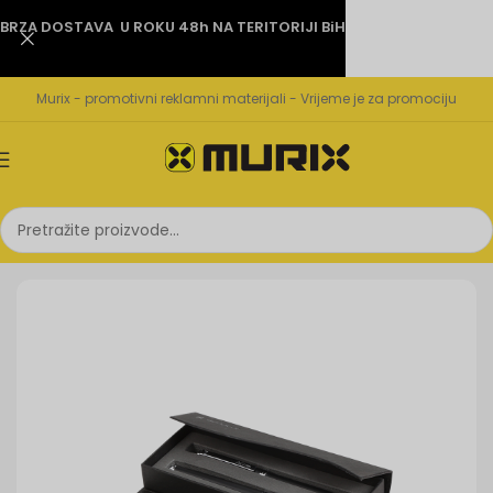
BRZA DOSTAVA U ROKU 48h NA TERITORIJI BiH
Murix - promotivni reklamni materijali - Vrijeme je za promociju
Početna
Pisaći setovi