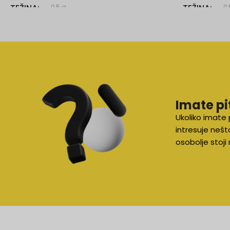
TEŽINA
TEŽINA
0,5 g
0,
BOJA
Bij
Imate pi
Ukoliko imate 
intresuje nešt
osobolje stoj