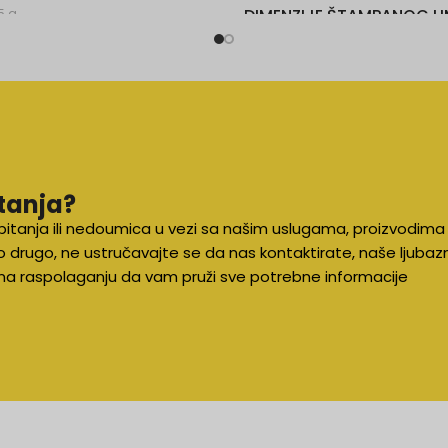
DIMENZIJE ŠTAMPANOG 
5 g
83 x 120 cm
ela (100017), Žuta (100017)
tanja?
pitanja ili nedoumica u vezi sa našim uslugama, proizvodima i
o drugo, ne ustručavajte se da nas kontaktirate, naše ljubaz
i na raspolaganju da vam pruži sve potrebne informacije