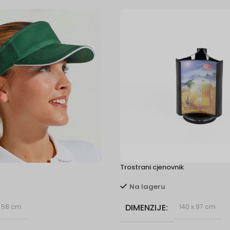
Trostrani cjenovnik
Na lageru
DIMENZIJE
58 cm
140 x 97 cm