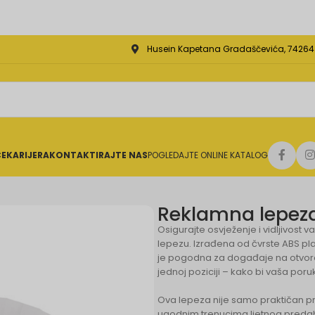
Husein Kapetana Gradaščevića, 74264 J
CE
KARIJERA
KONTAKTIRAJTE NAS
POGLEDAJTE ONLINE KATALOG
Reklamna lepez
Osigurajte osvježenje i vidljivost
lepezu. Izrađena od čvrste ABS plas
je pogodna za događaje na otvoren
jednoj poziciji – kako bi vaša poru
Ova lepeza nije samo praktičan pro
ugodnim trenucima ljetnog preda