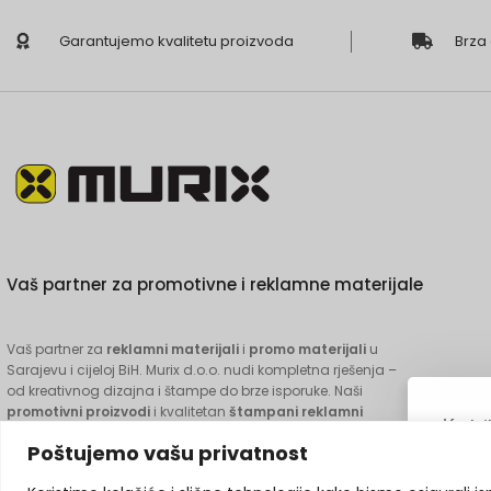
Garantujemo kvalitetu proizvoda
Brza
Vaš partner za promotivne i reklamne materijale
Vaš partner za
reklamni materijali
i
promo materijali
u
Sarajevu i cijeloj BiH. Murix d.o.o. nudi kompletna rješenja –
od kreativnog dizajna i štampe do brze isporuke. Naši
promotivni proizvodi
i kvalitetan
štampani reklamni
Korist
materijal
pomažu vašem brendu da ostavi prepoznatljiv
analiz
Poštujemo vašu privatnost
trag. Pouzdano, profesionalno i na vrijeme.
prona