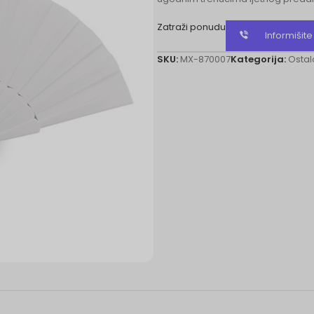
Zatraži ponudu
Informišit
SKU:
MX-870007
Kategorija:
Ostal