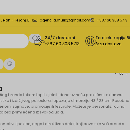
elah - Tešanj, BiH
agencija.murix@gmail.com
+387 60 308 5713
24/7 dostupni
Za cijelu regiju B
+387 60 308 5713
Brza dostava
a
 vašeg brenda tokom toplih ljetnih dana uz našu praktičnu reklamnu
tike i izdržljivog poliestera, lepeza je dimenzija 43 / 23 cm. Posebno
om, sajmove, promocije ili festivale. Možete je personalizirati na
ka bila primijećena iz svakog ugla.
motivni poklon, nego i atraktivan detalj koji povezuje vaš brend s
ha.