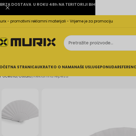
BRZA DOSTAVA U ROKU 48h NA TERITORIJI BiH
urix - promotivni reklamni materijali - Vrijeme je za promociju
OČETNA STRANICA
UKRATKO O NAMA
NAŠE USLUGE
PONUDA
REFEREN
Početna
Ostalo
Reklamna lepeza