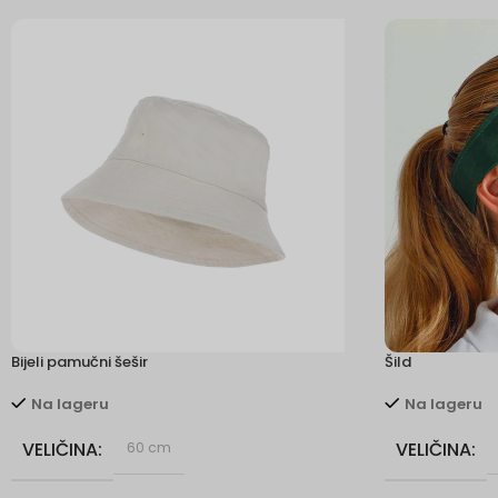
Bijeli pamučni šešir
Šild
Na lageru
Na lageru
VELIČINA
VELIČINA
60 cm