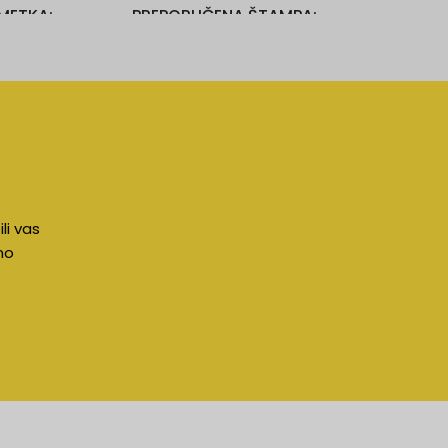
UMETKA
PREPORUČENA ŠTAMPA
tampon, uv digitalna štampa
li vas
no