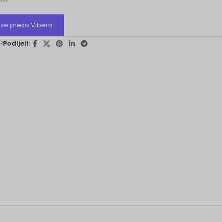
e se preko Vibera.
o
Podijeli: