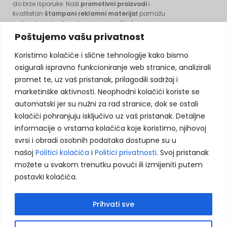
do brze isporuke. Naši
promotivni proizvodi
i
kvalitetan
štampani reklamni materijal
pomažu
vašem brendu da ostavi prepoznatljiv trag.
Pouzdano, profesionalno i na vrijeme.
Poštujemo vašu privatnost
Koristimo kolačiće i slične tehnologije kako bismo
osigurali ispravno funkcioniranje web stranice, analizirali
KONTAKT INFORMACIJE:
promet te, uz vaš pristanak, prilagodili sadržaj i
marketinške aktivnosti. Neophodni kolačići koriste se
automatski jer su nužni za rad stranice, dok se ostali
Husein Kapetana Gradaščevića, 74264 Jelah - Tešanj, BiH
Koristimo kolačiće kako bismo poboljšali vaše
kolačići pohranjuju isključivo uz vaš pristanak. Detaljne
korisničko iskustvo, analizirali saobraćaj i
agencija.murix@gmail.com
informacije o vrstama kolačića koje koristimo, njihovoj
prikazali prilagođeni sadržaj. Više informacija
svrsi i obradi osobnih podataka dostupne su u
+387 60 308 5713
možete pronaći u našoj
Politici privatnosti
i
našoj
Politici kolačića
i
Politici privatnosti
. Svoj pristanak
Politici kolačića
+387 32 664 364
.
možete u svakom trenutku povući ili izmijeniti putem
postavki kolačića.
Prihvati sve
PRETRAŽITE PROIZVODE:
Prihvati sve
Odbij neophodne