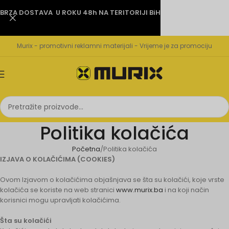
BRZA DOSTAVA U ROKU 48h NA TERITORIJI BiH
Murix - promotivni reklamni materijali - Vrijeme je za promociju
Politika kolačića
Početna
Politika kolačića
IZJAVA O KOLAČIĆIMA (COOKIES)
Ovom Izjavom o kolačićima objašnjava se šta su kolačići, koje vrste
kolačića se koriste na web stranici
www.murix.ba
i na koji način
korisnici mogu upravljati kolačićima.
Šta su kolačići