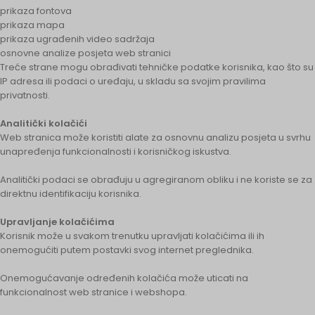
prikaza fontova
prikaza mapa
prikaza ugrađenih video sadržaja
osnovne analize posjeta web stranici
Treće strane mogu obrađivati tehničke podatke korisnika, kao što su
IP adresa ili podaci o uređaju, u skladu sa svojim pravilima
privatnosti.
Analitički kolačići
Web stranica može koristiti alate za osnovnu analizu posjeta u svrhu
unapređenja funkcionalnosti i korisničkog iskustva.
Analitički podaci se obrađuju u agregiranom obliku i ne koriste se za
direktnu identifikaciju korisnika.
Upravljanje kolačićima
Korisnik može u svakom trenutku upravljati kolačićima ili ih
onemogućiti putem postavki svog internet preglednika.
Onemogućavanje određenih kolačića može uticati na
funkcionalnost web stranice i webshopa.