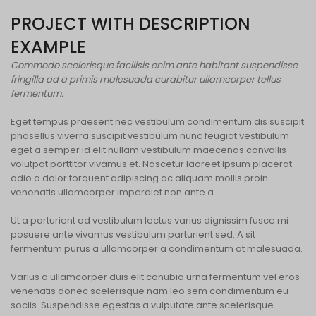
PROJECT WITH DESCRIPTION
EXAMPLE
Commodo scelerisque facilisis enim ante habitant suspendisse
fringilla ad a primis malesuada curabitur ullamcorper tellus
fermentum.
Eget tempus praesent nec vestibulum condimentum dis suscipit
phasellus viverra suscipit vestibulum nunc feugiat vestibulum
eget a semper id elit nullam vestibulum maecenas convallis
volutpat porttitor vivamus et. Nascetur laoreet ipsum placerat
odio a dolor torquent adipiscing ac aliquam mollis proin
venenatis ullamcorper imperdiet non ante a.
Ut a parturient ad vestibulum lectus varius dignissim fusce mi
posuere ante vivamus vestibulum parturient sed. A sit
fermentum purus a ullamcorper a condimentum at malesuada.
Varius a ullamcorper duis elit conubia urna fermentum vel eros
venenatis donec scelerisque nam leo sem condimentum eu
sociis. Suspendisse egestas a vulputate ante scelerisque