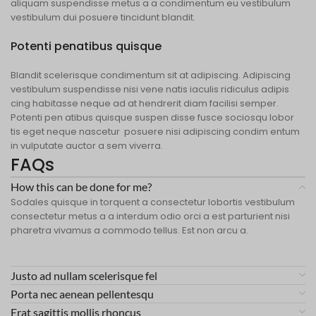
aliquam suspendisse metus a a condimentum eu vestibulum
vestibulum dui posuere tincidunt blandit.
Potenti penatibus quisque
Blandit scelerisque condimentum sit at adipiscing. Adipiscing
vestibulum suspendisse nisi vene natis iaculis ridiculus adipis
cing habitasse neque ad at hendrerit diam facilisi semper.
Potenti pen atibus quisque suspen disse fusce sociosqu lobor
tis eget neque nascetur posuere nisi adipiscing condim entum
in vulputate auctor a sem viverra.
FAQs
How this can be done for me?
Sodales quisque in torquent a consectetur lobortis vestibulum
consectetur metus a a interdum odio orci a est parturient nisi
pharetra vivamus a commodo tellus. Est non arcu a.
Justo ad nullam scelerisque fel
Porta nec aenean pellentesqu
Erat sagittis mollis rhoncus