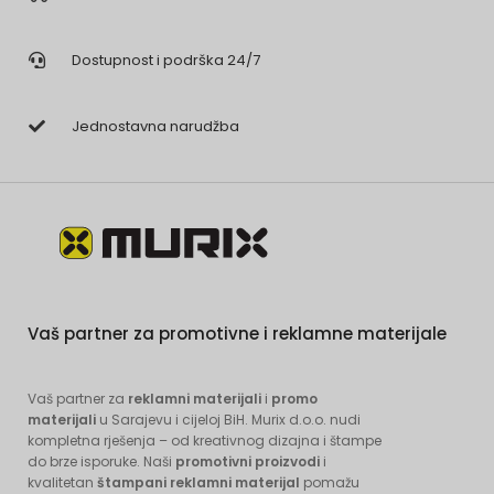
Dostupnost i podrška 24/7
Jednostavna narudžba
Vaš partner za promotivne i reklamne materijale
Vaš partner za
reklamni materijali
i
promo
materijali
u Sarajevu i cijeloj BiH. Murix d.o.o. nudi
kompletna rješenja – od kreativnog dizajna i štampe
do brze isporuke. Naši
promotivni proizvodi
i
kvalitetan
štampani reklamni materijal
pomažu