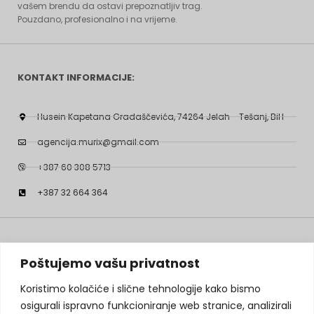
vašem brendu da ostavi prepoznatljiv trag.
Pouzdano, profesionalno i na vrijeme.
KONTAKT INFORMACIJE:
Husein Kapetana Gradaščevića, 74264 Jelah - Tešanj, BiH
agencija.murix@gmail.com
+387 60 308 5713
+387 32 664 364
PRETRAŽITE PROIZVODE:
Poštujemo vašu privatnost
Koristimo kolačiće i slične tehnologije kako bismo
osigurali ispravno funkcioniranje web stranice, analizirali