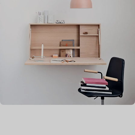
Venenatis nam phasellus
Lighting