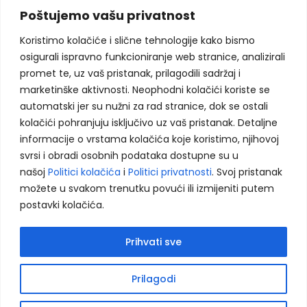
Brza dostava za sve narudžbe
Poštujemo vašu privatnost
Koristimo kolačiće i slične tehnologije kako bismo
Dostupnost i podrška 24/7
osigurali ispravno funkcioniranje web stranice, analizirali
promet te, uz vaš pristanak, prilagodili sadržaj i
Jednostavna narudžba
marketinške aktivnosti. Neophodni kolačići koriste se
automatski jer su nužni za rad stranice, dok se ostali
Koristimo kolačiće kako bismo poboljšali vaše
kolačići pohranjuju isključivo uz vaš pristanak. Detaljne
korisničko iskustvo, analizirali saobraćaj i
informacije o vrstama kolačića koje koristimo, njihovoj
prikazali prilagođeni sadržaj. Više informacija
svrsi i obradi osobnih podataka dostupne su u
možete pronaći u našoj
Politici privatnosti
i
našoj
Politici kolačića
i
Politici privatnosti
. Svoj pristanak
Politici kolačića
.
možete u svakom trenutku povući ili izmijeniti putem
postavki kolačića.
Vaš partner za promotivne i reklamne materijale
Prihvati sve
Prihvati sve
Odbij neophodne
Vaš partner za
reklamni materijali
i
promo
materijali
u Sarajevu i cijeloj BiH. Murix d.o.o. nudi
Kontaktirajte nas
Prilagodi
kompletna rješenja – od kreativnog dizajna i štampe
Postavke
do brze isporuke. Naši
promotivni proizvodi
i
Open