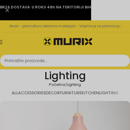
BRZA DOSTAVA U ROKU 48h NA TERITORIJI BiH
Murix - promotivni reklamni materijali - Vrijeme je za promociju
Lighting
Početna
Lighting
ALL
ACCESSORIES
DECOR
FURNITURE
KITCHEN
LIGHTING