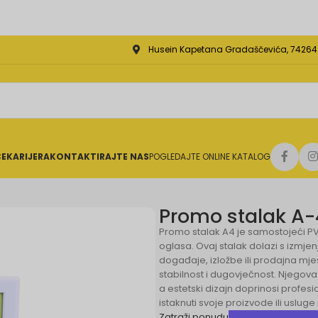
Husein Kapetana Gradaščevića, 74264 J
CE
KARIJERA
KONTAKTIRAJTE NAS
POGLEDAJTE ONLINE KATALOG
Promo stalak A-
Promo stalak A4 je samostojeći PVC
oglasa. Ovaj stalak dolazi s izmjen
događaje, izložbe ili prodajna mjes
stabilnost i dugovječnost. Njegov
a estetski dizajn doprinosi profesi
istaknuti svoje proizvode ili usluge
Zatraži ponudu