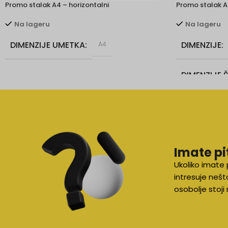
Promo stalak A4 – horizontalni
Promo stalak A
Na lageru
Na lageru
DIMENZIJE UMETKA
DIMENZIJE
A4
DIMENZIJE
35 x 80 cm
Imate pi
Ukoliko imate 
intresuje nešt
osobolje stoj