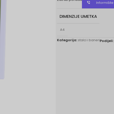
Informišit
DIMENZIJE UMETKA
A4
Kategorija:
stalci i baneri
Podijeli: