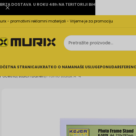
BRZA DOSTAVA U ROKU 48h NA TERITORIJI BiH
urix - promotivni reklamni materijali - Vrijeme je za promociju
OČETNA STRANICA
UKRATKO O NAMA
NAŠE USLUGE
PONUDA
REFEREN
Početna
stalci i baneri
Promo stalak A-4