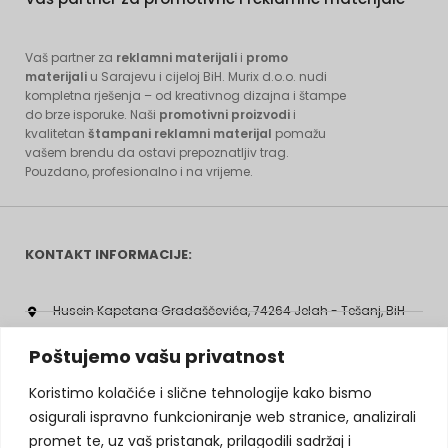
Vaš partner za
reklamni materijali
i
promo
materijali
u Sarajevu i cijeloj BiH. Murix d.o.o. nudi
kompletna rješenja – od kreativnog dizajna i štampe
do brze isporuke. Naši
promotivni proizvodi
i
kvalitetan
štampani reklamni materijal
pomažu
vašem brendu da ostavi prepoznatljiv trag.
Pouzdano, profesionalno i na vrijeme.
KONTAKT INFORMACIJE:
Husein Kapetana Gradaščevića, 74264 Jelah - Tešanj, BiH
agencija.murix@gmail.com
Poštujemo vašu privatnost
+387 60 308 5713
Koristimo kolačiće i slične tehnologije kako bismo
osigurali ispravno funkcioniranje web stranice, analizirali
+387 32 664 364
promet te, uz vaš pristanak, prilagodili sadržaj i