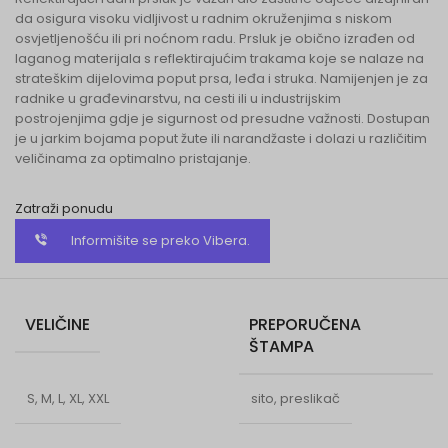
da osigura visoku vidljivost u radnim okruženjima s niskom
osvjetljenošću ili pri noćnom radu. Prsluk je obično izrađen od
laganog materijala s reflektirajućim trakama koje se nalaze na
strateškim dijelovima poput prsa, leđa i struka. Namijenjen je za
radnike u građevinarstvu, na cesti ili u industrijskim
postrojenjima gdje je sigurnost od presudne važnosti. Dostupan
je u jarkim bojama poput žute ili narandžaste i dolazi u različitim
veličinama za optimalno pristajanje.
Zatraži ponudu
Informišite se preko Vibera.
VELIČINE
PREPORUČENA
ŠTAMPA
S, M, L, XL, XXL
sito, preslikač