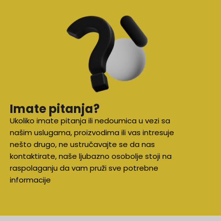
BOJA
narandžasta, ljubičasta,
bijela, žuta, crna
Bijela (MX0799), Crvena
(MX0800)
Imate pitanja?
Ukoliko imate pitanja ili nedoumica u vezi sa
našim uslugama, proizvodima ili vas intresuje
nešto drugo, ne ustručavajte se da nas
kontaktirate, naše ljubazno osobolje stoji na
raspolaganju da vam pruži sve potrebne
informacije