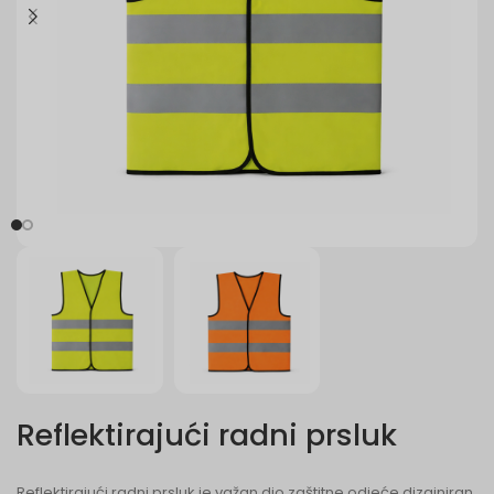
Reflektirajući radni prsluk
Reflektirajući radni prsluk je važan dio zaštitne odjeće dizajniran