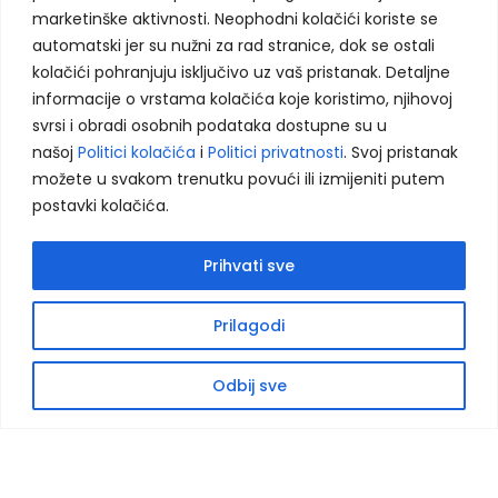
marketinške aktivnosti. Neophodni kolačići koriste se
automatski jer su nužni za rad stranice, dok se ostali
Koristimo kolačiće kako bismo poboljšali vaše
PRETRAŽITE PROIZVODE:
kolačići pohranjuju isključivo uz vaš pristanak. Detaljne
korisničko iskustvo, analizirali saobraćaj i
informacije o vrstama kolačića koje koristimo, njihovoj
prikazali prilagođeni sadržaj. Više informacija
svrsi i obradi osobnih podataka dostupne su u
možete pronaći u našoj
Politici privatnosti
i
našoj
Politici kolačića
i
Politici privatnosti
. Svoj pristanak
Politici kolačića
.
možete u svakom trenutku povući ili izmijeniti putem
postavki kolačića.
Ukratko o nama
Naše usluge
Reference
Prihvati sve
Prihvati sve
Odbij neophodne
Kontaktirajte nas
DRUŠTVENE MREŽE:
Prilagodi
Postavke
O
p
e
n
c
h
at
y
Odbij sve
Pratite nas na društvenim mrežama
Shop
Naš katalog
Kontaktirajte nas