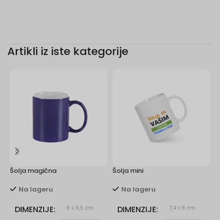
Artikli iz iste kategorije
Šolja magična
Šolja mini
Š
Na lageru
Na lageru
DIMENZIJE
8 x 9,5 cm
DIMENZIJE
7,4 x 8 cm