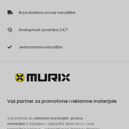
Brza dostava za sve narudžbe
Dostupnost i podrška 24/7
Jednostavna narudžba
Vaš partner za promotivne i reklamne materijale
Vaš partner za
reklamni materijali
i
promo
materijali
u Sarajevu i cijeloj BiH. Murix d.o.o. nudi