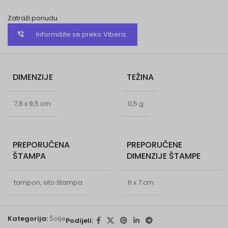
Zatraži ponudu
Informišite se preko Vibera.
DIMENZIJE
TEŽINA
7,8 x 9,5 cm
0,5 g
PREPORUČENA
PREPORUČENE
ŠTAMPA
DIMENZIJE ŠTAMPE
tampon, sito štampa
6 x 7 cm
Kategorija:
Šolje
Podijeli: