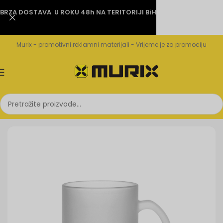
BRZA DOSTAVA U ROKU 48h NA TERITORIJI BiH
Murix - promotivni reklamni materijali - Vrijeme je za promociju
Početna
Šolje