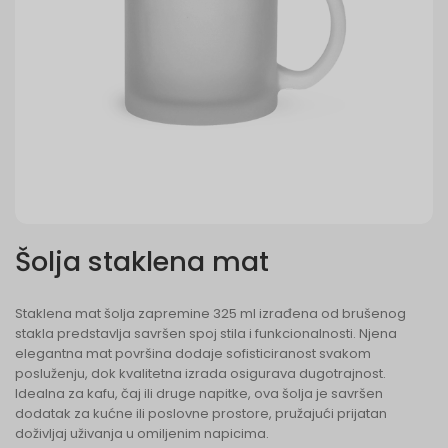
Šolja staklena mat
Staklena mat šolja zapremine 325 ml izrađena od brušenog
stakla predstavlja savršen spoj stila i funkcionalnosti. Njena
elegantna mat površina dodaje sofisticiranost svakom
posluženju, dok kvalitetna izrada osigurava dugotrajnost.
Idealna za kafu, čaj ili druge napitke, ova šolja je savršen
dodatak za kućne ili poslovne prostore, pružajući prijatan
doživljaj uživanja u omiljenim napicima.