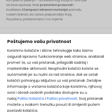
kompletna rješenja – od kreativnog dizajna i štampe
do brze isporuke. Naši
promotivni proizvodi
i
kvalitetan
štampani reklamni materijal
pomažu
vašem brendu da ostavi prepoznatljiv trag.
Pouzdano, profesionalno i na vrijeme.
KONTAKT INFORMACIJE:
Poštujemo vašu privatnost
Koristimo kolačiće i slične tehnologije kako bismo
Husein Kapetana Gradaščevića, 74264 Jelah - Tešanj, BiH
osigurali ispravno funkcioniranje web stranice, analizirali
promet te, uz vaš pristanak, prilagodili sadržaj i
agencija.murix@gmail.com
marketinške aktivnosti. Neophodni kolačići koriste se
+387 60 308 5713
automatski jer su nužni za rad stranice, dok se ostali
Koristimo kolačiće kako bismo poboljšali vaše
kolačići pohranjuju isključivo uz vaš pristanak. Detaljne
+387 32 664 364
korisničko iskustvo, analizirali saobraćaj i
informacije o vrstama kolačića koje koristimo, njihovoj
prikazali prilagođeni sadržaj. Više informacija
svrsi i obradi osobnih podataka dostupne su u
možete pronaći u našoj
Politici privatnosti
i
našoj
Politici kolačića
i
Politici privatnosti
. Svoj pristanak
Politici kolačića
.
PRETRAŽITE PROIZVODE:
možete u svakom trenutku povući ili izmijeniti putem
postavki kolačića.