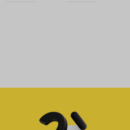
TEŽINA
0,5 g
TEŽINA
0,5 g
BOJA
PREPORUČENE
DIMENZIJE ŠTAMPE
Ljubičasta (MX0847-3), Crna
(MX0847-1), Crvena (MX0847-
6 x 3 cm
2)
PREPORUČENA
ŠTAMPA
tampon, sito štampa