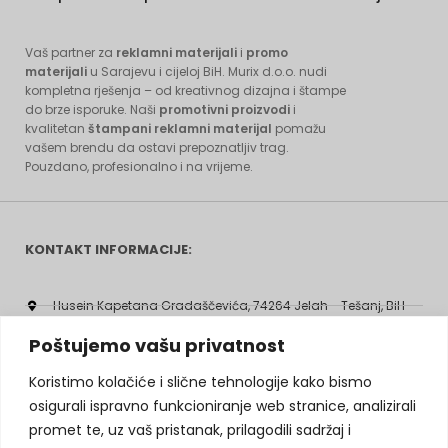
Vaš partner za
reklamni materijali
i
promo
materijali
u Sarajevu i cijeloj BiH. Murix d.o.o. nudi
kompletna rješenja – od kreativnog dizajna i štampe
do brze isporuke. Naši
promotivni proizvodi
i
kvalitetan
štampani reklamni materijal
pomažu
vašem brendu da ostavi prepoznatljiv trag.
Pouzdano, profesionalno i na vrijeme.
KONTAKT INFORMACIJE:
Husein Kapetana Gradaščevića, 74264 Jelah - Tešanj, BiH
Poštujemo vašu privatnost
agencija.murix@gmail.com
+387 60 308 5713
Koristimo kolačiće i slične tehnologije kako bismo
osigurali ispravno funkcioniranje web stranice, analizirali
+387 32 664 364
promet te, uz vaš pristanak, prilagodili sadržaj i