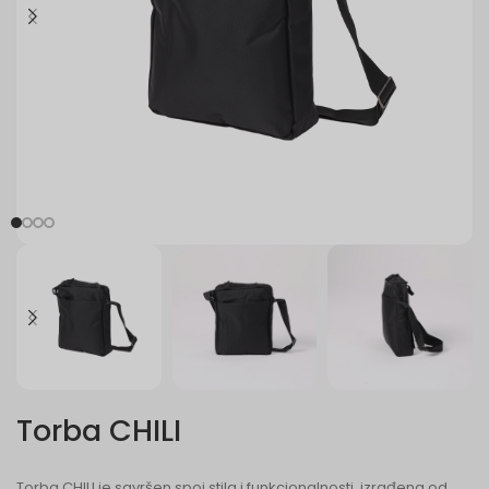
Torba CHILI
Torba CHILI je savršen spoj stila i funkcionalnosti, izrađena od