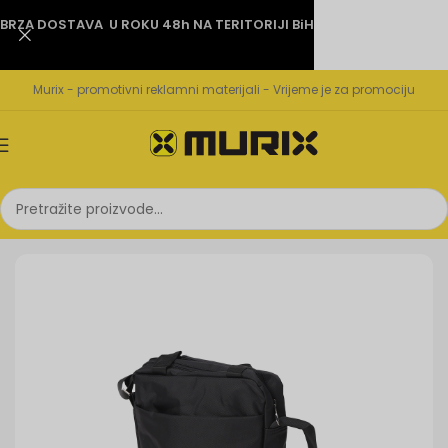
BRZA DOSTAVA U ROKU 48h NA TERITORIJI BiH
Murix - promotivni reklamni materijali - Vrijeme je za promociju
Početna
Torbe i ruksaci