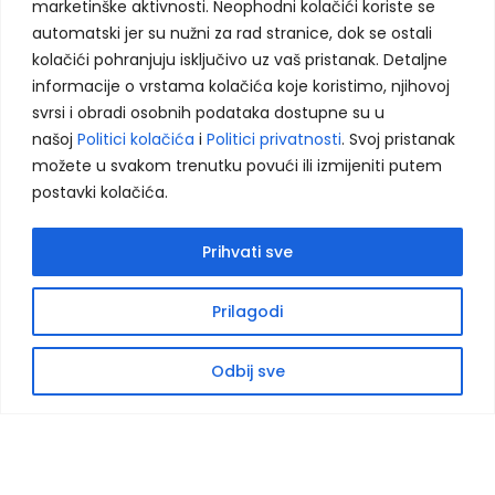
marketinške aktivnosti. Neophodni kolačići koriste se
automatski jer su nužni za rad stranice, dok se ostali
Koristimo kolačiće kako bismo poboljšali vaše
PRETRAŽITE PROIZVODE:
kolačići pohranjuju isključivo uz vaš pristanak. Detaljne
korisničko iskustvo, analizirali saobraćaj i
informacije o vrstama kolačića koje koristimo, njihovoj
prikazali prilagođeni sadržaj. Više informacija
svrsi i obradi osobnih podataka dostupne su u
možete pronaći u našoj
Politici privatnosti
i
našoj
Politici kolačića
i
Politici privatnosti
. Svoj pristanak
Politici kolačića
.
možete u svakom trenutku povući ili izmijeniti putem
postavki kolačića.
Ukratko o nama
Naše usluge
Reference
Prihvati sve
Prihvati sve
Odbij neophodne
Kontaktirajte nas
Prilagodi
DRUŠTVENE MREŽE:
Postavke
Open
chaty
Odbij sve
Pratite nas na društvenim mrežama
Shop
Naš katalog
Kontaktirajte nas