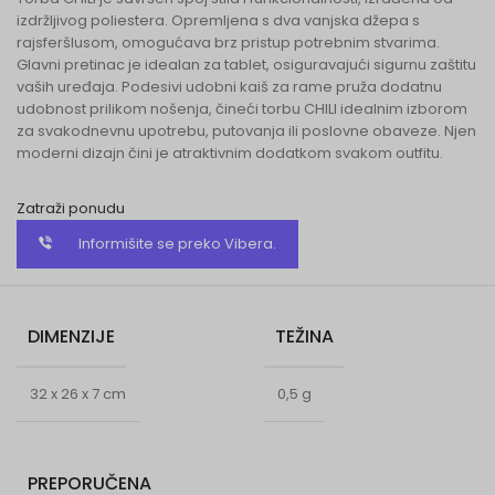
izdržljivog poliestera. Opremljena s dva vanjska džepa s
rajsferšlusom, omogućava brz pristup potrebnim stvarima.
Glavni pretinac je idealan za tablet, osiguravajući sigurnu zaštitu
vaših uređaja. Podesivi udobni kaiš za rame pruža dodatnu
udobnost prilikom nošenja, čineći torbu CHILI idealnim izborom
za svakodnevnu upotrebu, putovanja ili poslovne obaveze. Njen
moderni dizajn čini je atraktivnim dodatkom svakom outfitu.
Zatraži ponudu
Informišite se preko Vibera.
DIMENZIJE
TEŽINA
32 x 26 x 7 cm
0,5 g
PREPORUČENA