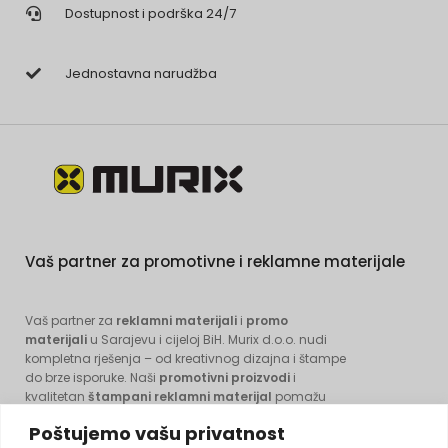
Dostupnost i podrška 24/7
Jednostavna narudžba
Vaš partner za promotivne i reklamne materijale
Vaš partner za
reklamni materijali
i
promo
materijali
u Sarajevu i cijeloj BiH. Murix d.o.o. nudi
kompletna rješenja – od kreativnog dizajna i štampe
do brze isporuke. Naši
promotivni proizvodi
i
kvalitetan
štampani reklamni materijal
pomažu
vašem brendu da ostavi prepoznatljiv trag.
Poštujemo vašu privatnost
Pouzdano, profesionalno i na vrijeme.