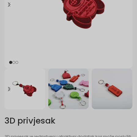
3D privjesak
3D privjesak je jedinstveni i atraktivni dodatak koji može poslužiti