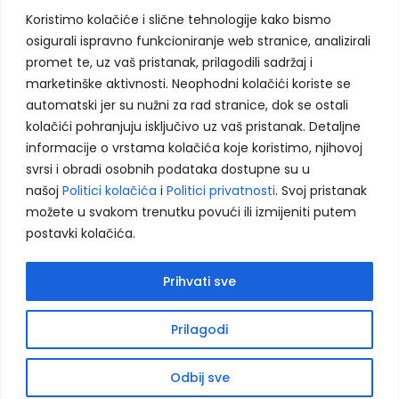
Koristimo kolačiće i slične tehnologije kako bismo
osigurali ispravno funkcioniranje web stranice, analizirali
KONTAKT INFORMACIJE:
promet te, uz vaš pristanak, prilagodili sadržaj i
marketinške aktivnosti. Neophodni kolačići koriste se
automatski jer su nužni za rad stranice, dok se ostali
Husein Kapetana Gradaščevića, 74264 Jelah - Tešanj, BiH
Koristimo kolačiće kako bismo poboljšali vaše
kolačići pohranjuju isključivo uz vaš pristanak. Detaljne
korisničko iskustvo, analizirali saobraćaj i
agencija.murix@gmail.com
informacije o vrstama kolačića koje koristimo, njihovoj
prikazali prilagođeni sadržaj. Više informacija
svrsi i obradi osobnih podataka dostupne su u
+387 60 308 5713
možete pronaći u našoj
Politici privatnosti
i
našoj
Politici kolačića
i
Politici privatnosti
. Svoj pristanak
Politici kolačića
.
+387 32 664 364
možete u svakom trenutku povući ili izmijeniti putem
postavki kolačića.
Prihvati sve
Prihvati sve
PRETRAŽITE PROIZVODE:
Odbij neophodne
Kontaktirajte nas
Prilagodi
Postavke
Open
chaty
Odbij sve