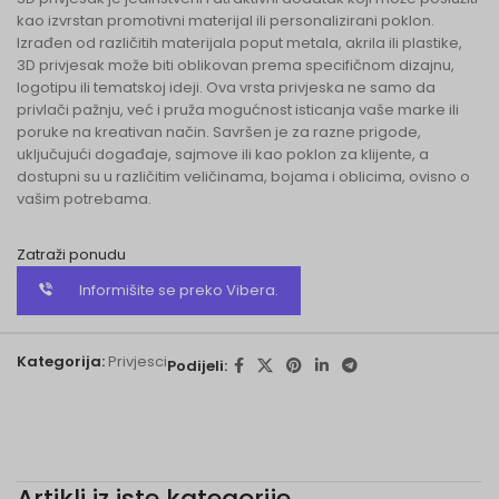
kao izvrstan promotivni materijal ili personalizirani poklon.
Izrađen od različitih materijala poput metala, akrila ili plastike,
3D privjesak može biti oblikovan prema specifičnom dizajnu,
logotipu ili tematskoj ideji. Ova vrsta privjeska ne samo da
privlači pažnju, već i pruža mogućnost isticanja vaše marke ili
poruke na kreativan način. Savršen je za razne prigode,
uključujući događaje, sajmove ili kao poklon za klijente, a
dostupni su u različitim veličinama, bojama i oblicima, ovisno o
vašim potrebama.
Zatraži ponudu
Informišite se preko Vibera.
Kategorija:
Privjesci
Podijeli:
Artikli iz iste kategorije